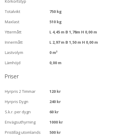
Körkortstyp
Totalvikt
750 kg
Maxlast
510 kg
Yttermått
L 4,45 m B 1,78m H 0,00 m
Innermått
L 2,97 m B 1,50 m H 0,00 m
Lastvolym
0 m³
Lämhöjd
0,00 m
Priser
Hyrpris 2 Timmar
120 kr
Hyrpris Dygn
240 kr
S.k.r. per dygn
60 kr
Envägsuthyrning
1000 kr
Pristilläg utomlands
500 kr