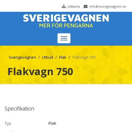
sidkarta
info@sverigevagnen.se
SVERIGEVAGNEN
MER FÖR PENGARNA
Toggle
navigation
Sverigevagnen
Utbud
Flak
Flakvagn 750
Flakvagn 750
Specifikation
Typ
Flak